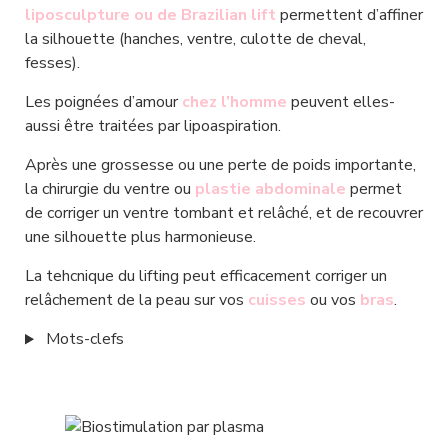
liposculpture ou de Brazilian lift
 permettent d’affiner 
la silhouette (hanches, ventre, culotte de cheval, 
fesses).
Les poignées d’amour 
chez l’homme
 peuvent elles-
aussi être traitées par lipoaspiration.
Après une grossesse ou une perte de poids importante, 
la chirurgie du ventre ou 
plastie abdominale
 permet 
de corriger un ventre tombant et relâché, et de recouvrer 
une silhouette plus harmonieuse.
La tehcnique du lifting peut efficacement corriger un 
relâchement de la peau sur vos 
cuisses 
ou vos 
bras
.
Mots-clefs