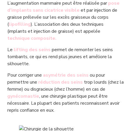
L’augmentation mammaire peut être réalisée par 
pose 
d’implants sans cicatrice visible
 et par injection de 
graisse prélevée sur les excès graisseux du corps 
(
lipofilling
). L’association des deux techniques 
(implants et injection de graisse) est appelée 
technique composite.
Le 
lifting des seins
 permet de remonter les seins 
tombants, ce qui es rend plus jeunes et améliore la 
silhouette.
Pour corriger une 
asymétrie des seins
 ou pour 
permettre une 
réduction des seins
 trop lourds (chez la 
femme) ou disgracieux (chez l’homme) en cas de 
gynécomastie
, une chirurgie plastique peut être 
nécessaire. La plupart des patients reconnaissent avoir 
repris confiance en eux.