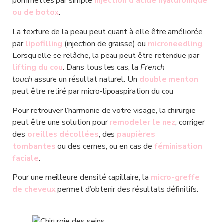
pommettes par simple 
injection d’acide hyaluronique 
ou de botox
.
La texture de la peau peut quant à elle être améliorée 
par 
lipofilling
 (injection de graisse) ou 
microneedling
. 
Lorsqu’elle se relâche, la peau peut être retendue par 
lifting du cou
. Dans tous les cas, la 
French 
touch
 assure un résultat naturel. Un 
double menton
peut être retiré par micro-lipoaspiration du cou
Pour retrouver l’harmonie de votre visage, la chirurgie 
peut être une solution pour 
remodeler le nez
, corriger 
des 
oreilles décollées
, des 
paupières 
tombantes
 ou des cernes, ou en cas de 
féminisation 
faciale
.
Pour une meilleure densité capillaire, la 
micro-greffe 
de cheveux
 permet d’obtenir des résultats définitifs.