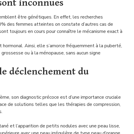
sont inconnues
blent être génétiques. En effet, les recherches
0% des femmes atteintes on constate d’autres cas de
ont toujours en cours pour connaître le mécanisme exact à
 hormonal. Ainsi, elle s’amorce fréquemment à la puberté,
ne grossesse ou à la ménopause, sans aucun signe
r le déclenchement du
dème, son diagnostic précoce est d’une importance cruciale
lace de solutions telles que les thérapies de compression,
s.
ané et l’apparition de petits nodules avec une peau lisse,
 supérieure avec une peau irrégulière de type peau d’orange,