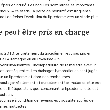
 épais et induré. Les nodules sont larges et importants
noux. A ce stade, la perte de mobilité est fréquente.
et de freiner l’évolution du lipœdème vers un stade plus
 peut être pris en charge
s 2018, le traitement du lipœdème n’est pas pris en
nt à l’Allemagne ou au Royaume-Uni.
enir invalidantes, l’incompatibilité de la maladie avec un
très conséquentes, les drainages lymphatiques sont jugés
pour un lipœdème, et donc non remboursés.
e soulager réellement et durablement les malades, elle est
ie esthétique alors que, concernant le lipœdème, elle est
douleurs.
 soumise à condition de revenus est possible auprès de
taines mutuelles.