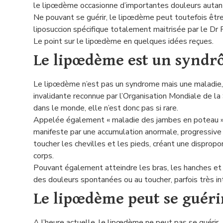
le lipœdème occasionne d’importantes douleurs autan
Ne pouvant se guérir, le lipœdème peut toutefois être
liposuccion spécifique totalement maitrisée par le Dr F
Le point sur le lipœdème en quelques idées reçues.
Le lipœdème est un synd
Le lipœdème n’est pas un syndrome mais une maladie,
invalidante reconnue par l’Organisation Mondiale de
dans le monde, elle n’est donc pas si rare.
Appelée également « maladie des jambes en poteau »
manifeste par une accumulation anormale, progressive 
toucher les chevilles et les pieds, créant une dispropo
corps.
Pouvant également atteindre les bras, les hanches et
des douleurs spontanées ou au toucher, parfois très in
Le lipœdème peut se guéri
A l’heure actuelle, le lipœdème ne peut pas se guérir.