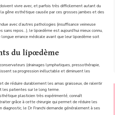
vent vivre avec, et parfois très difficilement autant du
e la gêne esthétique causée par ces grosses jambes et des
due avec d’autres pathologies (insuffisance veineuse
 sans repos…), le lipœdème est aujourd’hui mieux connu,
 longue errance médicale avant que leur lipœdème soit
ents du lipœdème
 conservateurs (drainages lymphatiques, pressothérapie,
tissent sa progression inéluctable et diminuent les
et de réduire durablement les amas graisseux, de ralentir
 les patientes sur le long terme.
 esthétique plasticien très expérimenté, connaît
raiter grâce à cette chirurgie qui permet de réduire les
son diagnostic, le Dr Franchi demande généralement à ses