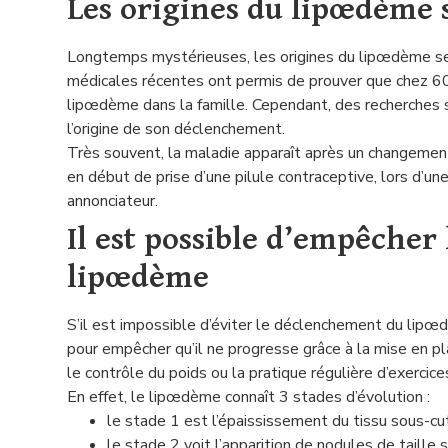
Les origines du lipœdème 
Longtemps mystérieuses, les origines du lipœdème sem
médicales récentes ont permis de prouver que chez 6
lipœdème dans la famille. Cependant, des recherches s
l’origine de son déclenchement.
Très souvent, la maladie apparaît après un changement
en début de prise d’une pilule contraceptive, lors d’u
annonciateur.
Il est possible d’empêche
lipœdème
S’il est impossible d’éviter le déclenchement du lipœ
pour empêcher qu’il ne progresse grâce à la mise en p
le contrôle du poids ou la pratique régulière d’exercice
En effet, le lipœdème connaît 3 stades d’évolution :
le stade 1 est l’épaississement du tissu sous-cut
le stade 2 voit l’apparition de nodules de taille